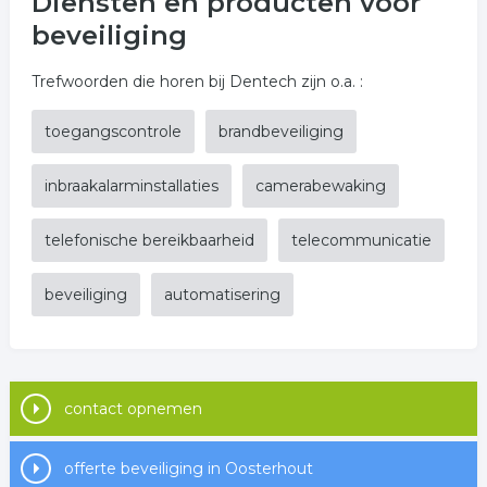
Diensten en producten voor
beveiliging
Trefwoorden die horen bij Dentech zijn o.a. :
toegangscontrole
brandbeveiliging
inbraakalarminstallaties
camerabewaking
telefonische bereikbaarheid
telecommunicatie
beveiliging
automatisering
contact opnemen
offerte beveiliging in Oosterhout