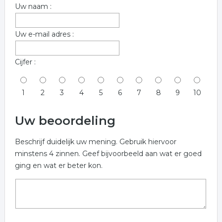
Uw naam :
Uw e-mail adres :
Cijfer :
1
2
3
4
5
6
7
8
9
10
Uw beoordeling
Beschrijf duidelijk uw mening. Gebruik hiervoor
minstens 4 zinnen. Geef bijvoorbeeld aan wat er goed
ging en wat er beter kon.