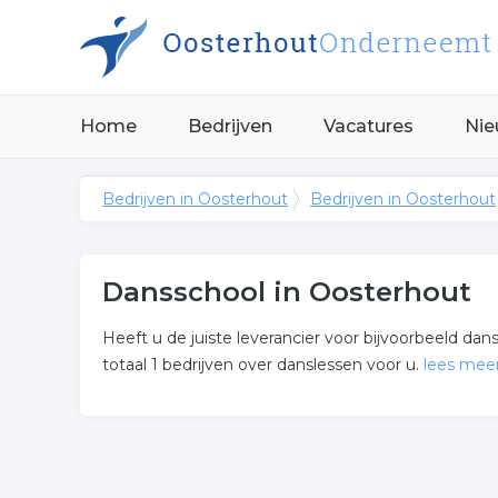
Home
Bedrijven
Vacatures
Nie
Bedrijven in Oosterhout
Bedrijven in Oosterhout
Dansschool in Oosterhout
Heeft u de juiste leverancier voor bijvoorbeeld d
totaal 1 bedrijven over danslessen voor u.
lees mee
Meer over dansschool
De bedrijven in onderstaande lijst bevinden zich 
categorie danslessen.