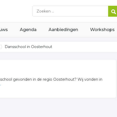
uws
Agenda
Aanbiedingen
Workshops
Dansschool in Oosterhout
ansschool gevonden in de regio Oosterhout? Wij vonden in
r
in of in de omgeving van Oosterhout en behoren tot de