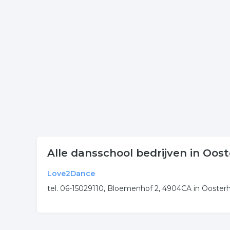
Klik een item uit de categorie dansstudio in de pl
onderneming of contactgegevens. De lijst is gekop
Meer bedrijven in Oosterho
Wij vonden meer informatie over dansschool. De v
rubriek:
dansschool
danslessen
dansstudio
b
.
Alle dansschool bedrijven in Oos
Love2Dance
tel. 06-15029110, Bloemenhof 2, 4904CA in Ooster