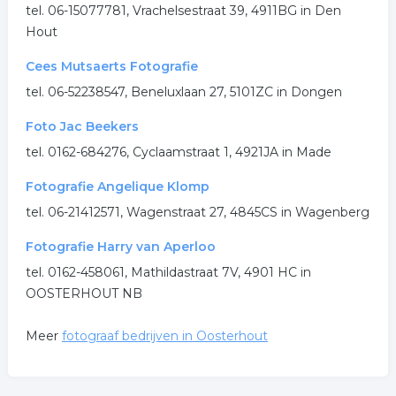
tel. 06-15077781, Vrachelsestraat 39, 4911BG in Den
trouwreportage
fotostudio
fotoshoot
Hout
.
Cees Mutsaerts Fotografie
tel. 06-52238547, Beneluxlaan 27, 5101ZC in Dongen
Foto Jac Beekers
tel. 0162-684276, Cyclaamstraat 1, 4921JA in Made
Fotografie Angelique Klomp
tel. 06-21412571, Wagenstraat 27, 4845CS in Wagenberg
Fotografie Harry van Aperloo
tel. 0162-458061, Mathildastraat 7V, 4901 HC in
OOSTERHOUT NB
Meer
fotograaf bedrijven in Oosterhout