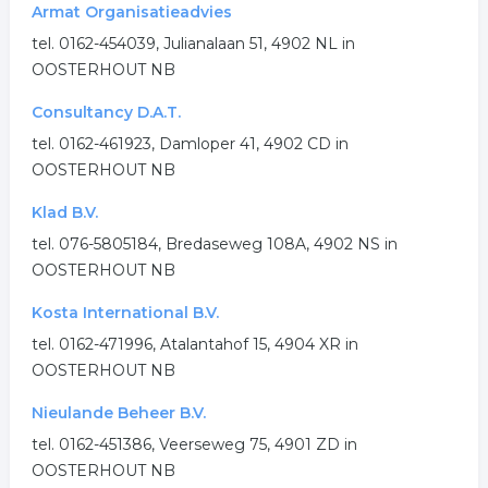
Armat Organisatieadvies
beurzen en evenementen
tel. 0162-454039, Julianalaan 51, 4902 NL in
OOSTERHOUT NB
organiseren evenement
bedrijfs evenement
Consultancy D.A.T.
bedrijfsfeest
persooneelsfeest
tel. 0162-461923, Damloper 41, 4902 CD in
OOSTERHOUT NB
.
Klad B.V.
tel. 076-5805184, Bredaseweg 108A, 4902 NS in
OOSTERHOUT NB
Kosta International B.V.
tel. 0162-471996, Atalantahof 15, 4904 XR in
OOSTERHOUT NB
Nieulande Beheer B.V.
tel. 0162-451386, Veerseweg 75, 4901 ZD in
OOSTERHOUT NB