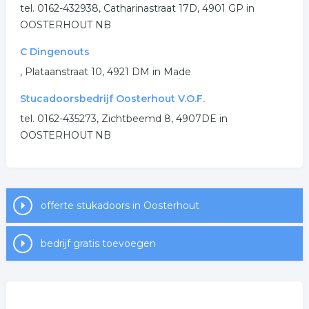
.
tel. 0162-432938, Catharinastraat 17D, 4901 GP in
OOSTERHOUT NB
C Dingenouts
, Plataanstraat 10, 4921 DM in Made
Stucadoorsbedrijf Oosterhout V.O.F.
tel. 0162-435273, Zichtbeemd 8, 4907DE in
OOSTERHOUT NB
offerte stukadoors in Oosterhout
bedrijf gratis toevoegen