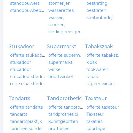
standbouwers
stomerijen
bestrating
standbouwbedrijf
wasserettes
bestraten
wasserij
stratenbedrijf
stomerij
kleding reinigen
Stukadoor
Supermarkt
Tabakszaak
offerte stukadoor
offerte supermarkt
offerte tabakszaak
stukadoor
supermarkt
kiosk
stucadoor
winkel
rookwaren
stucadoorsbedrijf
buurtwinkel
tabak
metselaarsbedrijf
sigarenwinkel
Tandarts
Tandprothetici
Taxateur
offerte tandarts
offerte tandprothetici
offerte taxateur
tandarts
tandprothetici
Taxateur
tandartspraktijk
kunstgebitten
taxaties
tandheelkunde
protheses
courtage