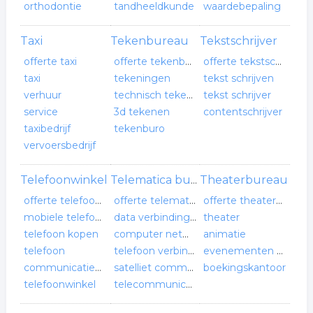
orthodontie
tandheeldkunde
waardebepaling
Taxi
Tekenbureau
Tekstschrijver
offerte taxi
offerte tekenbureau
offerte tekstschrijver
taxi
tekeningen
tekst schrijven
verhuur
technisch tekenen
tekst schrijver
service
3d tekenen
contentschrijver
taxibedrijf
tekenburo
vervoersbedrijf
Telefoonwinkel
Theaterbureau
Telematica bureau
offerte telefoonwinkel
offerte telematica bureau
offerte theaterbureau
mobiele telefoons
data verbindingen
theater
telefoon kopen
computer netwerken
animatie
telefoon
telefoon verbindingen
evenementen organisatie
communicatiewinkel
satelliet communicatie
boekingskantoor
telefoonwinkel
telecommunicatie