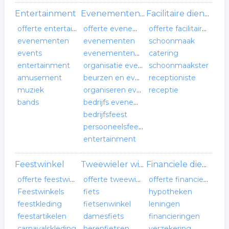
Entertainment
Evenementenverzorging
Facilitaire dienstverlening
offerte entertainment
offerte evenementenverzorging
offerte facilitaire dienstverlening
evenementen
evenementen
schoonmaak
events
evenementenbureau
catering
entertainment
organisatie evenementen
schoonmaakster
amusement
beurzen en evenementen
receptioniste
muziek
organiseren evenement
receptie
bands
bedrijfs evenement
bedrijfsfeest
persooneelsfeest
entertainment
Feestwinkel
Tweewieler winkel
Financiele dienstverlener
offerte feestwinkel
offerte tweewieler winkel
offerte financiele dienstverlener
Feestwinkels
fiets
hypotheken
feestkleding
fietsenwinkel
leningen
feestartikelen
damesfiets
financieringen
carnavalskleding
herenfietsen
verzekering