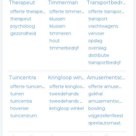
Therapeut
Timmerman
Transportbedrijf
offerte therapeut
offerte timmerman
offerte transportbedrijf
therapeut
klussen
transport
psycholoog
klussen
vrachtwagens
gezondheid
timmeren
vervoer
hout
opslag
timmerbedrijf
overslag
distributie
transportbedrijf
Tuincentra
Kringloop winkel
Amusementscentrum
offerte tuincentra
offerte kringloop winkel
offerte amusementscentrum
tuinen
tweedehands
gokhal
tuincentra
tweedehands winkel
amusementscentrum
hovenier
kringloop winkel
bowling
tuincentrum
vrijgezellenfeest
speelautomaat