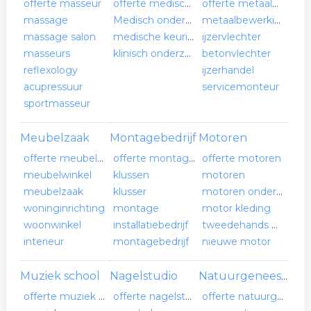
offerte masseur
offerte medisch onderzoek
offerte metaalbewerker
massage
Medisch onderzoek
metaalbewerking
massage salon
medische keuring
ijzervlechter
masseurs
klinisch onderzoek
betonvlechter
reflexology
ijzerhandel
acupressuur
servicemonteur
sportmasseur
Meubelzaak
Montagebedrijf
Motoren
offerte meubelzaak
offerte montagebedrijf
offerte motoren
meubelwinkel
klussen
motoren
meubelzaak
klusser
motoren onderdelen
woninginrichting
montage
motor kleding
woonwinkel
installatiebedrijf
tweedehands motor
interieur
montagebedrijf
nieuwe motor
Muziek school
Nagelstudio
Natuurgeneeskunde
offerte muziek school
offerte nagelstudio
offerte natuurgeneeskunde