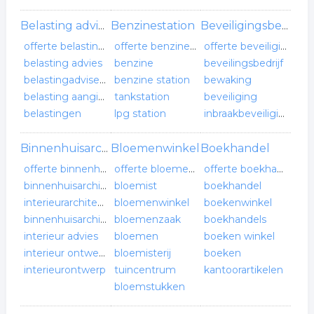
Benzinestation
Belasting adviesbureau
Beveiligingsbedrijf
offerte belasting adviesbureau
offerte benzinestation
offerte beveiligingsbedrijf
belasting advies
benzine
beveilingsbedrijf
belastingadviseurs
benzine station
bewaking
belasting aangifte
tankstation
beveiliging
belastingen
lpg station
inbraakbeveiliging
Bloemenwinkel
Boekhandel
Binnenhuisarchitect
offerte binnenhuisarchitect
offerte bloemenwinkel
offerte boekhandel
binnenhuisarchitect
bloemist
boekhandel
interieurarchitect
bloemenwinkel
boekenwinkel
binnenhuisarchitectuur
bloemenzaak
boekhandels
interieur advies
bloemen
boeken winkel
interieur ontwerp
bloemisterij
boeken
interieurontwerp
tuincentrum
kantoorartikelen
bloemstukken