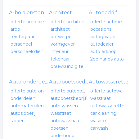
Arbo diensten
Architect
Autobedrijf
offerte arbo diensten
offerte architect
offerte autobedrijf
arbo
architect
occasions
reintegratie
ontwerper
autogarage
personeel
vormgever
autodealer
personeelsdiensten
interieur
auto erkoop
tekenaar
2de hands auto
bouwkundig tekenaar
Autowasserette
Auto-onderdelen leverancier
Autopoetsbedrijf
offerte auto-onderdelen leverancier
offerte autopoetsbedrijf
offerte autowasserette
onderdelen
autopoetsbedrijf
wasstraat
automaterialen
auto wassen
autowasserette
autosloperij
wasstraat
car cleaning
sloperij
autowasstraat
wasbox
poetsen
carwash
onderhoud