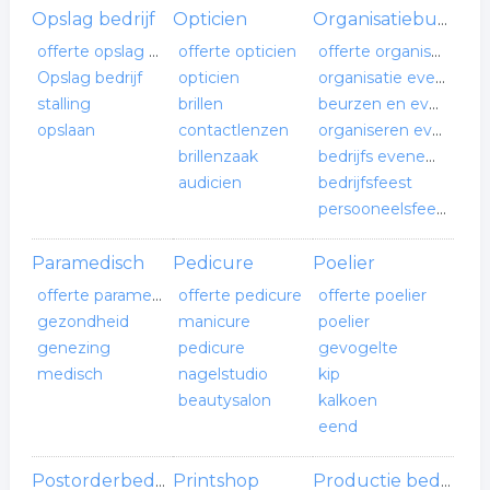
Opslag bedrijf
Opticien
Organisatiebureau
offerte opslag bedrijf
offerte opticien
offerte organisatiebureau
Opslag bedrijf
opticien
organisatie evenementen
stalling
brillen
beurzen en evenementen
opslaan
contactlenzen
organiseren evenement
brillenzaak
bedrijfs evenement
audicien
bedrijfsfeest
persooneelsfeest
Paramedisch
Pedicure
Poelier
offerte paramedisch
offerte pedicure
offerte poelier
gezondheid
manicure
poelier
genezing
pedicure
gevogelte
medisch
nagelstudio
kip
beautysalon
kalkoen
eend
Printshop
Postorderbedrijf
Productie bedrijf