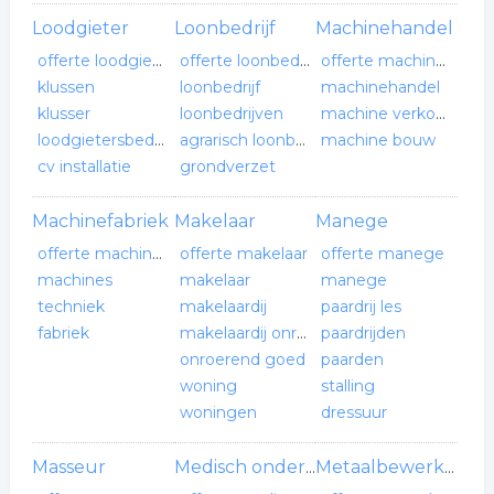
Loodgieter
Loonbedrijf
Machinehandel
offerte loodgieter
offerte loonbedrijf
offerte machinehandel
klussen
loonbedrijf
machinehandel
klusser
loonbedrijven
machine verkoop
loodgietersbedrijf
agrarisch loonbedrijf
machine bouw
cv installatie
grondverzet
Machinefabriek
Makelaar
Manege
offerte machinefabriek
offerte makelaar
offerte manege
machines
makelaar
manege
techniek
makelaardij
paardrij les
fabriek
makelaardij onroerend goed
paardrijden
onroerend goed
paarden
woning
stalling
woningen
dressuur
Masseur
Medisch onderzoek
Metaalbewerker