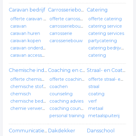
Caravan bedrijf
Catering
Carrosseriebouwer
offerte caravan bedrijf
offerte carrosseriebouwer
offerte catering
caravan
carrosseriebouwers
catering service
caravan huren
carrosserie
catering services
caravan kopen
carosseriebouw
partycatering
caravan onderdelen
catering bedrijven
caravan accessoires
catering
Chemische industrie
Coaching en counseling
Straal- en Coatingbedrijf
offerte chemische industrie
offerte coaching en counseling
offerte straal- en coatingbedrijf
chemische stoffen
coachen
straal
chemisch
counseling
coating
chemische bedrijven
coaching advies
verf
chemie verwerking
coaching counseling
metaal
personal training
metaalspuiterij
Dakdekker
Dansschool
Communicatie bureau