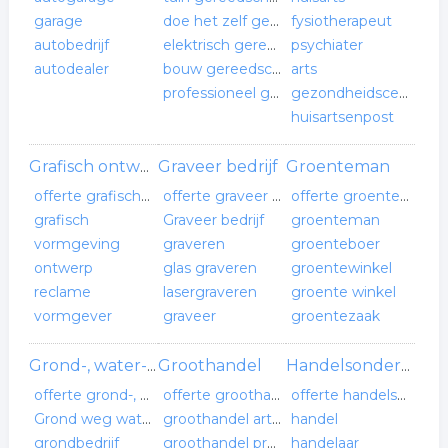
garage
doe het zelf gereedschap
fysiotherapeut
autobedrijf
elektrisch gereedschap
psychiater
autodealer
bouw gereedschap
arts
professioneel gereedschap
gezondheidscentrum
huisartsenpost
Graveer bedrijf
Groenteman
Grafisch ontwerper
offerte grafisch ontwerper
offerte graveer bedrijf
offerte groenteman
grafisch
Graveer bedrijf
groenteman
vormgeving
graveren
groenteboer
ontwerp
glas graveren
groentewinkel
reclame
lasergraveren
groente winkel
vormgever
graveer
groentezaak
Groothandel
Grond-, water- en wegenbouw bedrijf
Handelsonderneming
offerte grond-, water- en wegenbouw bedrijf
offerte groothandel
offerte handelsonderneming
Grond weg waterbouw
groothandel artikelen
handel
grondbedrijf
groothandel producten
handelaar