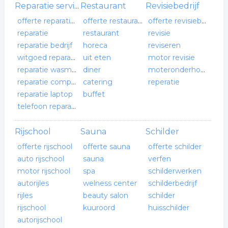
Restaurant
Revisiebedrijf
Reparatie service
offerte reparatie service
offerte restaurant
offerte revisiebedrijf
reparatie
restaurant
revisie
reparatie bedrijf
horeca
reviseren
witgoed reparatie
uit eten
motor revisie
reparatie wasmachine
diner
moteronderhoud
reparatie computer
catering
reperatie
reparatie laptop
buffet
telefoon reparatie
Rijschool
Sauna
Schilder
offerte rijschool
offerte sauna
offerte schilder
auto rijschool
sauna
verfen
motor rijschool
spa
schilderwerken
autorijles
welness center
schilderbedrijf
rijles
beauty salon
schilder
rijschool
kuuroord
huisschilder
autorijschool