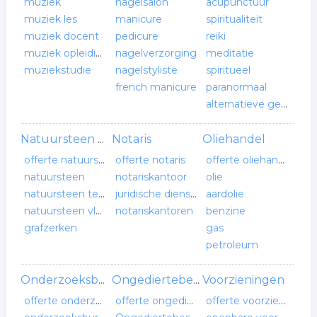
muziek
nagelsalon
acupunctuur
muziek les
manicure
spiritualiteit
muziek docent
pedicure
reiki
muziek opleiding
nagelverzorging
meditatie
muziekstudie
nagelstyliste
spiritueel
french manicure
paranormaal
alternatieve geneeskunde
Notaris
Oliehandel
Natuursteen bedrijf
offerte natuursteen bedrijf
offerte notaris
offerte oliehandel
natuursteen
notariskantoor
olie
natuursteen tegels
juridische dienstverlening
aardolie
natuursteen vloeren
notariskantoren
benzine
grafzerken
gas
petroleum
Voorzieningen
Onderzoeksbureau
Ongediertebestrijding
offerte onderzoeksbureau
offerte ongediertebestrijding
offerte voorzieningen