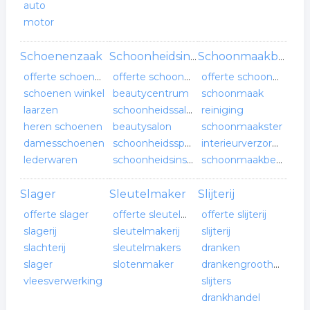
auto
motor
Schoenenzaak
Schoonheidsinstituut
Schoonmaakbedrijf
offerte schoenenzaak
offerte schoonheidsinstituut
offerte schoonmaakbedrijf
schoenen winkel
beautycentrum
schoonmaak
laarzen
schoonheidssalon
reiniging
heren schoenen
beautysalon
schoonmaakster
damesschoenen
schoonheidsspecialist
interieurverzorging
lederwaren
schoonheidsinstituut
schoonmaakbedrijf
Slager
Sleutelmaker
Slijterij
offerte slager
offerte sleutelmaker
offerte slijterij
slagerij
sleutelmakerij
slijterij
slachterij
sleutelmakers
dranken
slager
slotenmaker
drankengroothandel
vleesverwerking
slijters
drankhandel