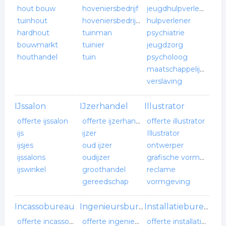
hout bouw
hoveniersbedrijf
jeugdhulpverlening
tuinhout
hoveniersbedrijven
hulpverlener
hardhout
tuinman
psychiatrie
bouwmarkt
tuinier
jeugdzorg
houthandel
tuin
psycholoog
maatschappelijk werk
verslaving
IJssalon
IJzerhandel
Illustrator
offerte ijssalon
offerte ijzerhandel
offerte illustrator
ijs
ijzer
Illustrator
ijsjes
oud ijzer
ontwerper
ijssalons
oudijzer
grafische vormgeving
ijswinkel
groothandel
reclame
gereedschap
vormgeving
Incassobureau
Ingenieursbureau
Installatiebureau
offerte incassobureau
offerte ingenieursbureau
offerte installatiebureau