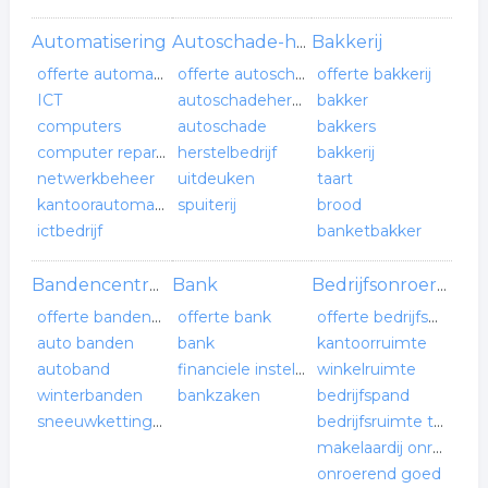
Automatisering
Bakkerij
Autoschade-herstelbedrijf
offerte automatisering
offerte autoschade-herstelbedrijf
offerte bakkerij
ICT
autoschadeherstelbedrijf
bakker
computers
autoschade
bakkers
computer reparatie
herstelbedrijf
bakkerij
netwerkbeheer
uitdeuken
taart
kantoorautomatisering
spuiterij
brood
ictbedrijf
banketbakker
Bank
Bandencentrum
Bedrijfsonroerend goed
offerte bandencentrum
offerte bank
offerte bedrijfsonroerend goed
auto banden
bank
kantoorruimte
autoband
financiele instelling
winkelruimte
winterbanden
bankzaken
bedrijfspand
sneeuwkettingen
bedrijfsruimte te huur
makelaardij onroerend goed
onroerend goed