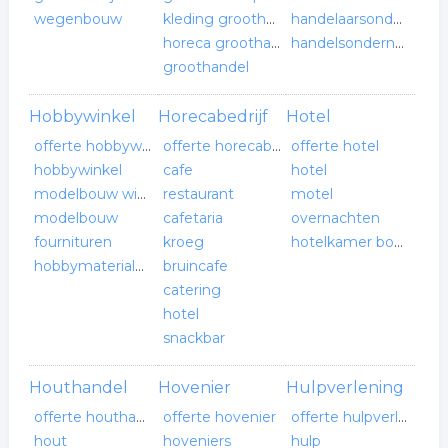
wegenbouw
kleding groothandel
handelaarsonderneming
horeca groothandel
handelsonderneming
groothandel
Hobbywinkel
Horecabedrijf
Hotel
offerte hobbywinkel
offerte horecabedrijf
offerte hotel
hobbywinkel
cafe
hotel
modelbouw winkel
restaurant
motel
modelbouw
cafetaria
overnachten
fournituren
kroeg
hotelkamer boeken
hobbymaterialen
bruincafe
catering
hotel
snackbar
Houthandel
Hovenier
Hulpverlening
offerte houthandel
offerte hovenier
offerte hulpverlening
hout
hoveniers
hulp