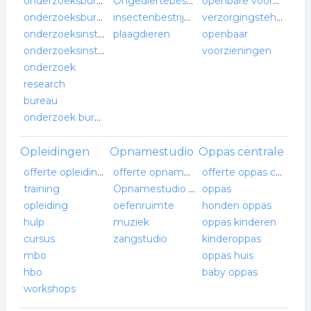
onderzoeksbureau
Ongediertebestrijding
openbare voorzieningen
onderzoeksbureaus
insectenbestrijding
verzorgingstehuis
onderzoeksinstituut
plaagdieren
openbaar
onderzoeksinstituut
voorzieningen
onderzoek
research
bureau
onderzoek bureau
Opleidingen
Opnamestudio
Oppas centrale
offerte opleidingen
offerte opnamestudio
offerte oppas centrale
training
Opnamestudio verhuur
oppas
opleiding
oefenruimte
honden oppas
hulp
muziek
oppas kinderen
cursus
zangstudio
kinderoppas
mbo
oppas huis
hbo
baby oppas
workshops