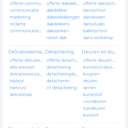
offerte communicatie bureau
offerte dakdekker
offerte dansschool
communicatie
dakdekker
dansschool
marketing
dakbedekkingen
danslessen
reclame
dakdekkers
dansstudio
communicatiebureau
dakwerken
balletschool
rieten dak
dans workshop
Detachering
Delicatessenwinkel
Deuren en kozijnen
offerte delicatessenwinkel
offerte detachering
offerte deuren en kozijnen
delicatessen
detachering
kunststof deuren en kozijnen
delicatessenzaak
detacheringsbureau
kozijnen
traiteur
detacheren
deuren
traiteurs
ict detachering
ramen
delicatesse
kunststof
voordeuren
tuindeuren
kunstof