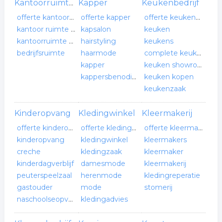
Kapper
Keukenbedrijf
Kantoorruimte verhuur
offerte kantoorruimte verhuur
offerte kapper
offerte keukenbedrijf
kantoor ruimte huren
kapsalon
keuken
kantoorruimte verhuur
hairstyling
keukens
bedrijfsruimte
haarmode
complete keuken
kapper
keuken showroom
kappersbenodigdheden
keuken kopen
keukenzaak
Kinderopvang
Kledingwinkel
Kleermakerij
offerte kinderopvang
offerte kledingwinkel
offerte kleermakerij
kinderopvang
kledingwinkel
kleermakers
creche
kledingzaak
kleermaker
kinderdagverblijf
damesmode
kleermakerij
peuterspeelzaal
herenmode
kledingreperatie
gastouder
mode
stomerij
naschoolseopvang
kledingadvies