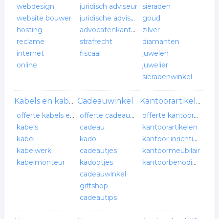
webdesign
juridisch adviseur
sieraden
website bouwer
juridische adviseurs
goud
hosting
advocatenkantoor
zilver
reclame
strafrecht
diamanten
internet
fiscaal
juwelen
online
juwelier
sieradenwinkel
Cadeauwinkel
Kabels en kabelwerken
Kantoorartikelen
offerte kabels en kabelwerken
offerte cadeauwinkel
offerte kantoorartikelen
kabels
cadeau
kantoorartikelen
kabel
kado
kantoor inrichting
kabelwerk
cadeautjes
kantoormeubilair
kabelmonteur
kadootjes
kantoorbenodigdheden
cadeauwinkel
giftshop
cadeautips