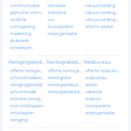
communicatie
recreatie
natuurvoeding
grafische vormgeving
toerisme
natuurvoedingswinkel
reclame
vvv
natuurvoedingswinkels
vormgeving
touroperator
reform winkel
marketing
reisorganisatie
drukwerk
ontwerpen
Reisbureau
Reinigingsbedrijf
Reintegratiebedrijf
offerte reinigingsbedrijf
offerte reintegratiebedrijf
offerte reisbureau
schoonmaakbedrijf
reintegratie
reisbureau
reinigingsbedrijf
reintegratiebureau
reizen
schoonmaak
reintegratiebedrijf
vakantie
interieur reiniging
reisburo
riool ontstoppen
touroperator
ontstoppen
reisorganisatie
reiniging