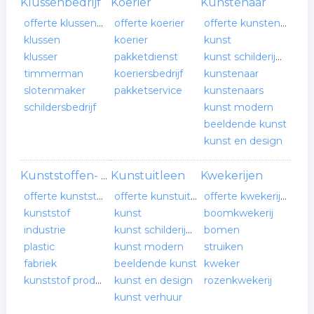
Klussenbedrijf
Koerier
Kunstenaar
offerte klussenbedrijf
offerte koerier
offerte kunstenaar
klussen
koerier
kunst
klusser
pakketdienst
kunst schilderijen
timmerman
koeriersbedrijf
kunstenaar
slotenmaker
pakketservice
kunstenaars
schildersbedrijf
kunst modern
beeldende kunst
kunst en design
Kunstuitleen
Kwekerijen
Kunststoffen- verwerkende industrie
offerte kunststoffen- verwerkende industrie
offerte kunstuitleen
offerte kwekerijen
kunststof
kunst
boomkwekerij
industrie
kunst schilderijen
bomen
plastic
kunst modern
struiken
fabriek
beeldende kunst
kweker
kunststof productie
kunst en design
rozenkwekerij
kunst verhuur