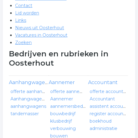
Contact
Lid worden
Links
Nieuws uit Oosterhout
Vacatures in Oosterhout
Zoeken
Bedrijven en rubrieken in
Oosterhout
Aannemer
Accountant
Aanhangwagen bedrijf
offerte aanhangwagen bedrijf
offerte aannemer
offerte accountant
Aanhangwagen verkoop
Aannemer
Accountant
aanhangwagens
aannemersbedrijf
assistent accountant
tandemasser
bouwbedrijf
register accountant
klusbedrijf
boekhoud
verbouwing
administratie
bouwen