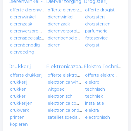
Dierverzorging
Drogisterij
Dierenwinkel -verzorging
offerte dierenwinkel -verzorging
offerte dierverzorging
offerte drogisterij
dierenwinkel
dierenwinkel
drogisterij
dierenzaak
dierenzaak
drogisterijen
dierenverzorging
dierenverzorging
parfumerie
dierenspeciaalzaak
dierenbenodigdheden
fotoservice
dierenbenodigdheden
dieren
drogist
diervoeding
Drukkerij
Elektronicazaak
Elektro Technisch Installatie Bureau
offerte drukkerij
offerte elektronicazaak
offerte elektro technisch installatie bureau
drukkerij
electronica winkel
elektro
drukken
witgoed
technisch
drukker
electronisch
techniek
drukkerijen
electronica componenten
installatie
drukwerk
electronica onderdelen
elektra
printen
satelliet speciaalzaak
electronisch
kopieren