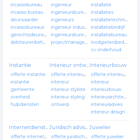
incassobureau
ingenieur
installatie
incasso bureau
ingenieursbureau
installaties
deurwaarder
ingenieurs
installatietechniek
incassobureaus
ingenieur industrieel
installatiebedrijf
gerechtsdeurwaarder
ingenieursbureaus
installatiebureau
debiteurenbeheer
projectmanagement
loodgietersbedrijf
cv onderhoud
Instantie
Interieurbouw
Interieur ontwerp
offerte instantie
offerte interieur ontwerp
offerte interieurbouw
instantie
interieur
interieur
gemeente
interieur styliste
interieurbouw
overheid
interieur styling
interieurarchitect
hulpdiensten
ontwerp
interieuradvies
interieur design
Juwelier
Internetdiensten
Juridisch adviseur
offerte internetdiensten
offerte juridisch adviseur
offerte juwelier