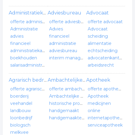
Adviesbureau
Advocaat
Administratiekantoor
offerte administratiekantoor
offerte adviesbureau
offerte advocaat
Administratie
Advies
Advocaat
advies
financieel
scheiding
financieel
administratie
alimentatie
administratiekantoor
adviesbureau
echtscheiding
boekhouden
interim management
advocatenkantoor
salarisadministratie
arbeidsrecht
Apotheek
Agrarisch bedrijf
Ambachtelijke producten
offerte agrarisch bedrijf
offerte ambachtelijke producten
offerte apotheek
boerderij
Ambachtelijke producten
Apotheek
veehandel
historische producten
medicijnen
landbouw
handgemaakt
online
loonbedrijf
handgemaakte producten
internetapotheek
biologsch
serviceapotheek
melkvee