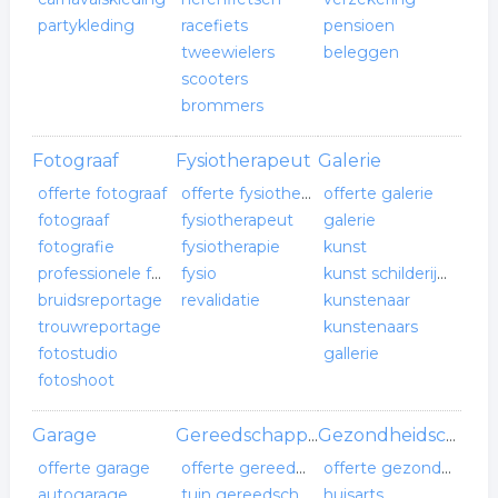
partykleding
racefiets
pensioen
tweewielers
beleggen
scooters
brommers
Fotograaf
Fysiotherapeut
Galerie
offerte fotograaf
offerte fysiotherapeut
offerte galerie
fotograaf
fysiotherapeut
galerie
fotografie
fysiotherapie
kunst
professionele fotografie
fysio
kunst schilderijen
bruidsreportage
revalidatie
kunstenaar
trouwreportage
kunstenaars
fotostudio
gallerie
fotoshoot
Garage
Gereedschappenhandel
Gezondheidscentrum
offerte garage
offerte gereedschappenhandel
offerte gezondheidscentrum
autogarage
tuin gereedschap
huisarts