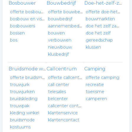
Bosbouwer
Bouwbedrijf
Doe-het-zelf-zaak
offerte bosbouwer
offerte bouwbedrijf
offerte doe-het-zelf-zaak
bosbouw en visserij
bouwbedrijf
bouwmarkten
bosbouwers
aannemersbedrijf
doe het zelf zaken
bossen
bouwen
doe het zelf
bos
verbouwen
gereedschap
nieuwbouw
klussen
klusbedrijf
Callcentrum
Camping
Bruidsmode winkel
offerte bruidsmode winkel
offerte callcentrum
offerte camping
trouwjurk
call center
recreatie
trouwjurken
telesales
toerisme
bruidskleding
belcenter
camperen
trouwpak
callcenter contact
kleding winkel
klantenservice
bruidsmode
klantencontact
kostuums