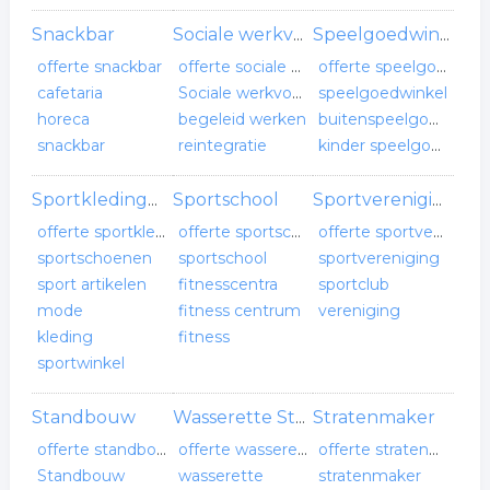
Snackbar
Sociale werkvoorziening
Speelgoedwinkel
offerte snackbar
offerte sociale werkvoorziening
offerte speelgoedwinkel
cafetaria
Sociale werkvoorziening
speelgoedwinkel
horeca
begeleid werken
buitenspeelgoed
snackbar
reintegratie
kinder speelgoed
Sportschool
Sportkledingwinkel
Sportvereniging
offerte sportkledingwinkel
offerte sportschool
offerte sportvereniging
sportschoenen
sportschool
sportvereniging
sport artikelen
fitnesscentra
sportclub
mode
fitness centrum
vereniging
kleding
fitness
sportwinkel
Standbouw
Stratenmaker
Wasserette Stomerij
offerte standbouw
offerte wasserette stomerij
offerte stratenmaker
Standbouw
wasserette
stratenmaker