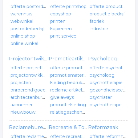
offerte postorderbedrijf
offerte printshop
offerte productie bedrijf
warenhuis
copyshop
productie bedrijf
webwinkel
printen
fabriek
postorderbedrijf
kopieeren
industrie
online shop
print service
online winkel
Psycholoog
Projectontwikkelaar
Promotieartikelen leverancier
offerte projectontwikkelaar
offerte promotieartikelen leverancier
offerte psycholoog
projectontwikkeling
promotiemateriaal
psycholoog
projecten
kleding bedrukken
psychotherapie
onroerend goed
reclame artikelen
gezondheidscentrum
architectenbureau
give aways
psychiater
aannemer
promotiekleding
psychotherapeut
nieuwbouw
relatiegeschenken
Reformzaak
Reclamebureau
Recreatie & Toerisme
offerte reclamebureau
offerte recreatie & toerisme
offerte reformzaak